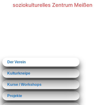
Inhalt
soziokulturelles Zentrum Meißen
springen
Der Verein
Kulturkneipe
Kurse / Workshops
Projekte