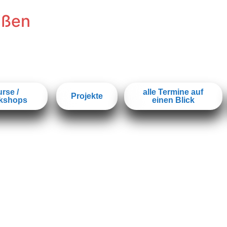
ißen
rse /
alle Termine auf
Projekte
kshops
einen Blick