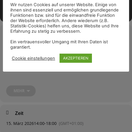
Wir nutzen Cookies auf unserer Website. Einige von
ihnen sind essenziell und ermöglichen grundlegende
Funktionen bzw. sind für die einwandfreie Funktion
der Website erforderlich. Andere wiederum (z.B.
Statistik-Cookies) helfen uns, diese Website und Ihre
Erfahrung zu stetig zu verbessern.
Veranstaltungsdetails
Ein vertrauensvoller Umgang mit Ihren Daten ist
im Saal des „Hafenstraße“e.V.
garantiert.
Cookie einstellungen
AKZEPTIEREN
Ab dem 12.01.2025, 14:00 Uhr.
Jeden zweiten Sonntag im Monat.
MEHR
Gespielt werden 2 Serien zu je 48 Spielen.
Teilnehmergebühr:12 €
Zeit
15. März 2026
14:00
-
18:00
(GMT+01:00)
Voranmeldungen bitte bis Freitag vor dem Turnier unter: 0174 /