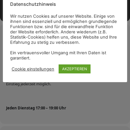
Datenschutzhinweis
Wir nutzen Cookies auf unserer Website. Einige von
ihnen sind essenziell und ermöglichen grundlegende
Funktionen bzw. sind für die einwandfreie Funktion
der Website erforderlich. Andere wiederum (z.B.
Veranstaltungsdetails
Statistik-Cookies) helfen uns, diese Website und Ihre
Erfahrung zu stetig zu verbessern.
Schach macht fit.
Ein vertrauensvoller Umgang mit Ihren Daten ist
garantiert.
Mit dem Verein Schach macht fit e.V. offen für jeden der Lust hat
Schach zu spielen.
Cookie einstellungen
AKZEPTIEREN
Einstieg jederzeit möglich.
Jeden Dienstag 17:00 – 19:00 Uhr