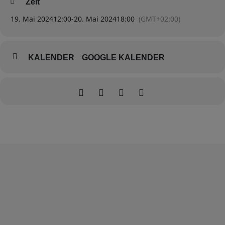
Zeit
Für Fragen meldet Euch gern bei der Projektleiterin Antje Kypke,
19. Mai 2024
12:00
-
20. Mai 2024
18:00
(GMT+02:00)
Tel.-Nr.: 0157/50808483
KALENDER
GOOGLE KALENDER