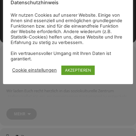
Datenschutzhinweis
Wir nutzen Cookies auf unserer Website. Einige von
ihnen sind essenziell und ermöglichen grundlegende
Funktionen bzw. sind für die einwandfreie Funktion
der Website erforderlich. Andere wiederum (z.B.
Statistik-Cookies) helfen uns, diese Website und Ihre
Erfahrung zu stetig zu verbessern.
Ein vertrauensvoller Umgang mit Ihren Daten ist
Veranstaltungsdetails
garantiert.
Ein Projekt für Kinder und Jugendliche zwischen 6 und 17 Jahren.
Cookie einstellungen
AKZEPTIEREN
Die Teilnahme am Projekt ist für Euch kostenlos!
Wir laden Euch recht herzlich in das soziokulturelle Zentrum
„Hafenstraße“ e.V. ein, ein gemeinsames Kostümspiel zu entwickeln,
zu gestalten und zu präsentieren.
Ihr könnt Eure Kostüme selbst entwerfen, nähen und bastelt
Accessoires bzw. Requisiten für Eure Rollenspiele.
MEHR
Wir begleiten Euch dabei und helfen bei der Umsetzung Eurer Ideen.