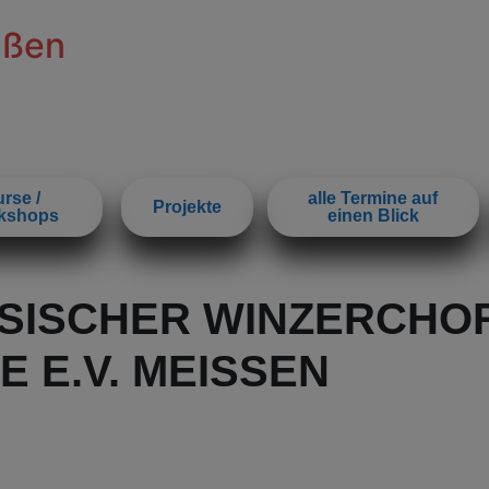
ißen
rse /
alle Termine auf
Projekte
kshops
einen Blick
HSISCHER WINZERCHO
E.V. MEISSEN