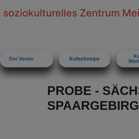
soziokulturelles Zentrum Me
Ku
Der Verein
Kulturkneipe
Wor
PROBE - SÄC
SPAARGEBIRGE 