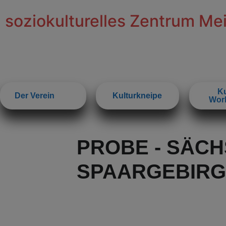
soziokulturelles Zentrum Me
Ku
Der Verein
Kulturkneipe
Wor
PROBE - SÄC
SPAARGEBIRGE 