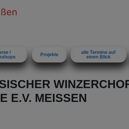
ißen
rse /
alle Termine auf
Projekte
kshops
einen Blick
HSISCHER WINZERCHO
E.V. MEISSEN