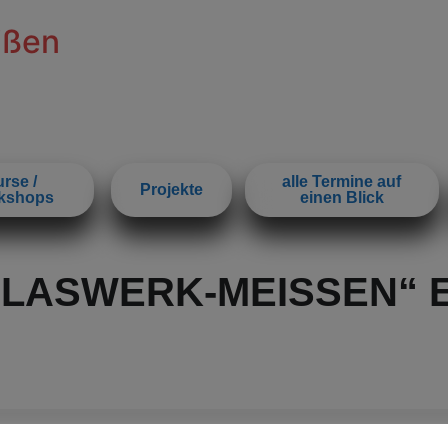
ißen
rse /
alle Termine auf
Projekte
kshops
einen Blick
LASWERK-MEISSEN“ E