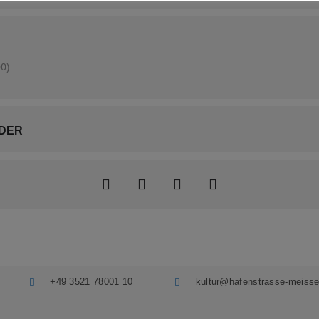
0)
DER
+49 3521 78001 10
kultur@hafenstrasse-meisse