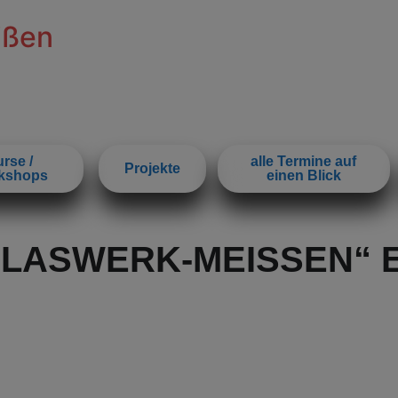
ißen
rse /
alle Termine auf
Projekte
kshops
einen Blick
LASWERK-MEISSEN“ E