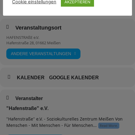
Cookie einstellungen
AKZEPTIEREN
7. Juni 2023
19:00
(GMT-11:00)
Eine Voranmeldung ist erwünscht
.
Eintritt: Frei
ab 19:00 Uhr
Veranstaltungsort
HAFENSTRAßE e.V.
Hafenstraße 28, 01662 Meißen
ANDERE VERANSTALTUNGEN
KALENDER
GOOGLE KALENDER
Veranstalter
"Hafenstraße" e.V.
"Hafenstraße" e.V. - Soziokulturelles Zentrum Meißen Von
Menschen - Mit Menschen - Für Menschen...
Read More.