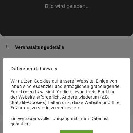
Veranstaltungsdetails
Unter Einhaltung der geltenden Abstandsregelungen.
Datenschutzhinweis
An alle Freunde von handgemachter Musik und Songs.
Wir nutzen Cookies auf unserer Website. Einige von
ihnen sind essenziell und ermöglichen grundlegende
Funktionen bzw. sind für die einwandfreie Funktion
In dieser Runde kann Jeder mit seinen Fähigkeiten – ob Anfänger
der Website erforderlich. Andere wiederum (z.B.
oder Fortgeschrittener – etwas zum Besten geben, gern auch
Statistik-Cookies) helfen uns, diese Website und Ihre
gemeinsam.
MEHR
Erfahrung zu stetig zu verbessern.
Ein vertrauensvoller Umgang mit Ihren Daten ist
Mitzubringen sind persönliches Equipment und Instrumente, sowie,
garantiert.
je nach Laune, kleine kulinarische Naschereien für Alle.
Zeit