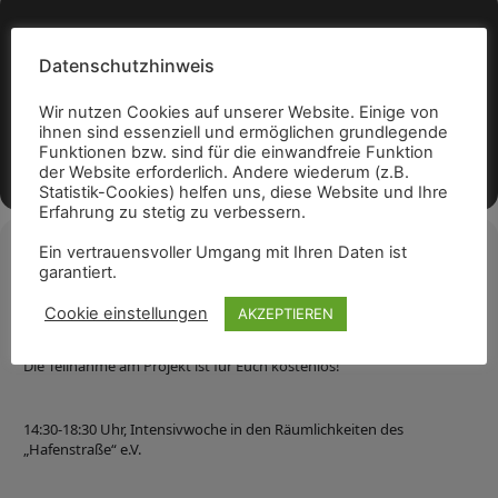
Datenschutzhinweis
Wir nutzen Cookies auf unserer Website. Einige von
ihnen sind essenziell und ermöglichen grundlegende
Funktionen bzw. sind für die einwandfreie Funktion
der Website erforderlich. Andere wiederum (z.B.
Statistik-Cookies) helfen uns, diese Website und Ihre
Erfahrung zu stetig zu verbessern.
Ein vertrauensvoller Umgang mit Ihren Daten ist
Veranstaltungsdetails
garantiert.
Ein Projekt für Kinder und Jugendlichen zwischen 10 und 14 Jahren.
Cookie einstellungen
AKZEPTIEREN
Die Teilnahme am Projekt ist für Euch kostenlos!
14:30-18:30 Uhr, Intensivwoche in den Räumlichkeiten des
„Hafenstraße“ e.V.