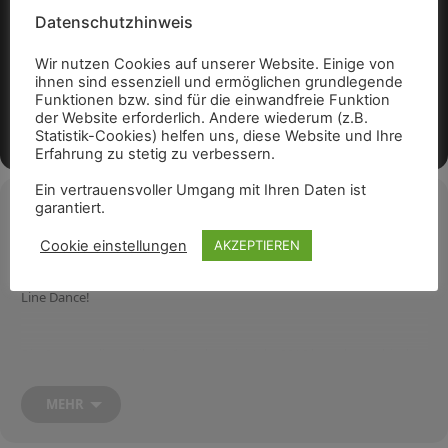
Datenschutzhinweis
Wir nutzen Cookies auf unserer Website. Einige von
ihnen sind essenziell und ermöglichen grundlegende
Funktionen bzw. sind für die einwandfreie Funktion
der Website erforderlich. Andere wiederum (z.B.
Statistik-Cookies) helfen uns, diese Website und Ihre
Erfahrung zu stetig zu verbessern.
Ein vertrauensvoller Umgang mit Ihren Daten ist
Veranstaltungsdetails
garantiert.
Cookie einstellungen
AKZEPTIEREN
Erleben Sie mit den „Crazy Dancing Friends“ die Leidenschaft des
Line Dance!
Die Gruppe, die seit ihrer Gründung im Jahr 2016 besteht, verbindet
Spaß, Musik und Tanz.
MEHR
Einige Tänzer sind seit den Anfängen dabei, während andere neu
dazugekommen sind – die Freude