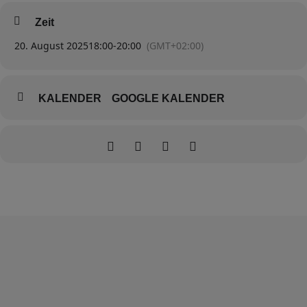
Zeit
am Tanzen eint uns alle.
20. August 2025
18:00
-
20:00
(GMT+02:00)
Die Gründer der Interessengemeinschaft haben in den 90er Jahren
direkt von amerikanischen
KALENDER
GOOGLE KALENDER
Tanzlehrern in Scharfenberg gelernt und leiteten die damalige
Gruppe bis 2007.
Freuen Sie sich auf einen Kurs voller Bewegung, Rhythmus und
guter Laune!