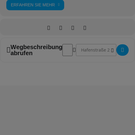
ERFAHREN SIE MEHR
Adresse - "GOLD,N’delicious" online 
Zieladresse - "GOLD,N’delicio
Wegbeschreibung
abrufen