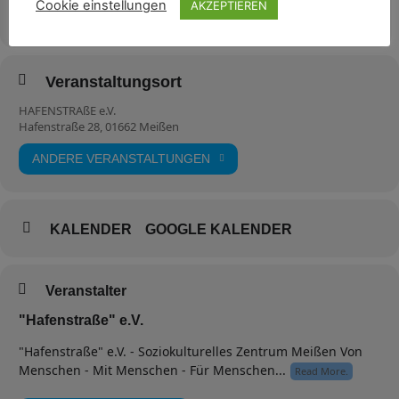
Cookie einstellungen
AKZEPTIEREN
15. Mai 2021
20:00
-
22:00
(GMT+02:00)
Veranstaltungsort
HAFENSTRAßE e.V.
Hafenstraße 28, 01662 Meißen
ANDERE VERANSTALTUNGEN
Antje Kypke
Veranstaltungskoordination,
Autor, Text- und Bilddesign
KALENDER
GOOGLE KALENDER
Tel.-Nr.: 0157- 580 80 483
Mail: bildungsforscher@gmail.com
Veranstalter
"Hafenstraße" e.V.
"Hafenstraße" e.V. - Soziokulturelles Zentrum Meißen Von
Menschen - Mit Menschen - Für Menschen...
Read More.