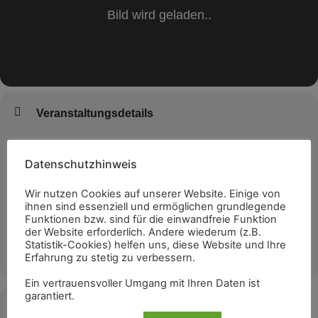
Veranstaltungsdetails
„GOLD,N’delicious“
Make it funky! – Funk und Soul.
Datenschutzhinweis
Samstag, 15.05.2021, um 20:00 Uhr, online Konzert.
„GOLD,N’delicious“ und der Sommer kann kommen!
Wir nutzen Cookies auf unserer Website. Einige von
ihnen sind essenziell und ermöglichen grundlegende
Funktionen bzw. sind für die einwandfreie Funktion
Ein Konzert, das man nicht nur im Sitzen genießen kann. Seid online
der Website erforderlich. Andere wiederum (z.B.
dabei und tanzt!
Statistik-Cookies) helfen uns, diese Website und Ihre
Wo ist die Kultur? Hier ist die Kultur! Support your artists with a
MEHR
Erfahrung zu stetig zu verbessern.
ticket!
Funk ’n Soul mit „GOLD,N’delicious“ – Musikbeispiel:
Hier!
Ein vertrauensvoller Umgang mit Ihren Daten ist
Live und online, am Sa., 15.05.2021, 20:00 Uhr aus dem
garantiert.
„Hafenstraße“ e.V. in Meißen.
Zeit
Karten und live-stream unter:
Hier!