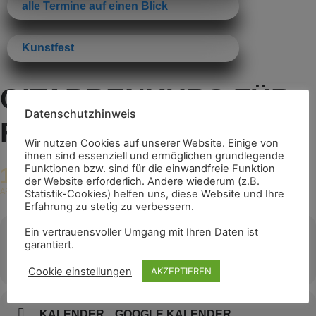
alle Termine auf einen Blick
Kunstfest
GITARRENKURS FÜR
Datenschutzhinweis
FORTGESCHRITTENE
Wir nutzen Cookies auf unserer Website. Einige von
ihnen sind essenziell und ermöglichen grundlegende
Funktionen bzw. sind für die einwandfreie Funktion
11
19:00 - 22:00
(GMT+02:00)
der Website erforderlich. Andere wiederum (z.B.
APR
Statistik-Cookies) helfen uns, diese Website und Ihre
Erfahrung zu stetig zu verbessern.
Ein vertrauensvoller Umgang mit Ihren Daten ist
Zeit
garantiert.
11. April 2024
19:00
-
22:00
(GMT+02:00)
Cookie einstellungen
AKZEPTIEREN
KALENDER
GOOGLE KALENDER