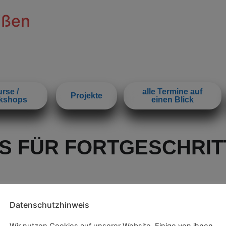
ißen
rse /
alle Termine auf
Projekte
kshops
einen Blick
S FÜR FORTGESCHRIT
Datenschutzhinweis
Wir nutzen Cookies auf unserer Website. Einige von ihnen