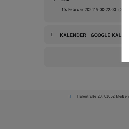
15. Februar 2024
19:00
-
22:00
(GMT
KALENDER
GOOGLE KALEN
Hafentraße 28, 01662 Meißen