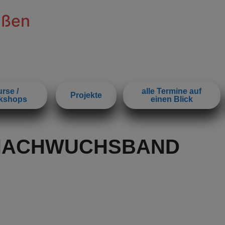
ißen
rse /
alle Termine auf
Projekte
kshops
einen Blick
NACHWUCHSBAND