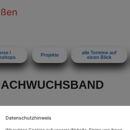
ißen
rse /
alle Termine auf
Projekte
kshops
einen Blick
NACHWUCHSBAND
Datenschutzhinweis
Wir nutzen Cookies auf unserer Website. Einige von ihnen