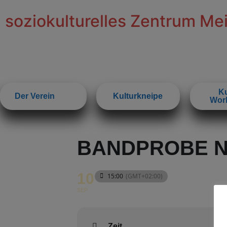
soziokulturelles Zentrum Me
Ku
Der Verein
Kulturkneipe
Wor
BANDPROBE 
10
15:00
(GMT+02:00)
SEP
Zeit