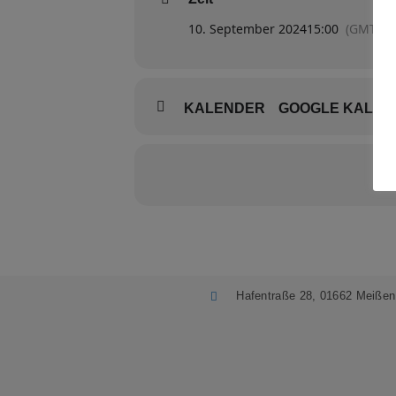
10. September 2024
15:00
(GMT+02
KALENDER
GOOGLE KALEN
Hafentraße 28, 01662 Meißen