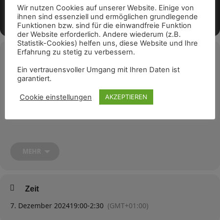
Wir nutzen Cookies auf unserer Website. Einige von
ihnen sind essenziell und ermöglichen grundlegende
Funktionen bzw. sind für die einwandfreie Funktion
der Website erforderlich. Andere wiederum (z.B.
Statistik-Cookies) helfen uns, diese Website und Ihre
Erfahrung zu stetig zu verbessern.
Veranstaltungsdetails
Ein vertrauensvoller Umgang mit Ihren Daten ist
Die größte Achtziger-Jahre-Party in Meißen ist wieder am Start.
garantiert.
Ihr seid wieder zum tanzen eingeladen, sowie die alten und neuen
Hits zu hören und alte Freunde zu treffen.
Cookie einstellungen
AKZEPTIEREN
Hinweis:
MEHR
MUTTIZETTEL & JUGENDSCHUTZ
Zeit
Zu bestimmten Events gewähren wir den Einlass ab 16 Jahren mit
Erziehungsauftrag. Dafür sind folgende Hinweise zu beachten:
7. Dezember 2024
19:00
-
2:30
(GMT+01:00)