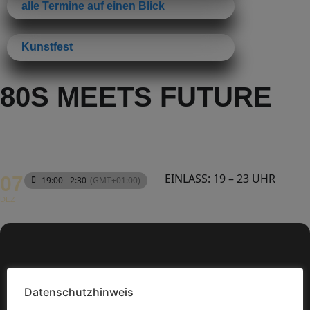
alle Termine auf einen Blick
Kunstfest
80S MEETS FUTURE
EINLASS: 19 – 23 UHR
07
19:00 - 2:30
(GMT+01:00)
DEZ
Datenschutzhinweis