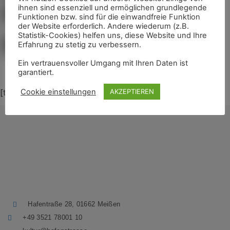
alle Termine auf einen Blick
ihnen sind essenziell und ermöglichen grundlegende
Funktionen bzw. sind für die einwandfreie Funktion
der Website erforderlich. Andere wiederum (z.B.
Kunstfest
Statistik-Cookies) helfen uns, diese Website und Ihre
Erfahrung zu stetig zu verbessern.
Event
Ein vertrauensvoller Umgang mit Ihren Daten ist
garantiert.
Cookie einstellungen
[ticketmachine page=“event_details“]
AKZEPTIEREN
Hafentraße 28, 01662 Meißen
+49 3521 78001 10