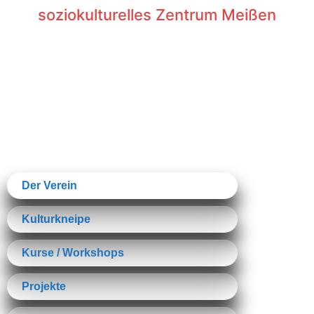
Inhalt
soziokulturelles Zentrum Meißen
springen
Der Verein
Kulturkneipe
Kurse / Workshops
Projekte