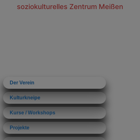
Inhalt
soziokulturelles Zentrum Meißen
springen
Der Verein
Kulturkneipe
Kurse / Workshops
Projekte