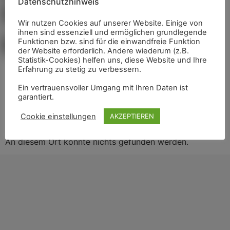
Datenschutzhinweis
alle Termine auf einen Blick
Wir nutzen Cookies auf unserer Website. Einige von
ihnen sind essenziell und ermöglichen grundlegende
Kunstfest
Funktionen bzw. sind für die einwandfreie Funktion
der Website erforderlich. Andere wiederum (z.B.
Diese Seite konnte
Statistik-Cookies) helfen uns, diese Website und Ihre
Erfahrung zu stetig zu verbessern.
nicht gefunden
Ein vertrauensvoller Umgang mit Ihren Daten ist
garantiert.
werden.
Cookie einstellungen
AKZEPTIEREN
An diesem Ort konnte nichts gefunden werden.