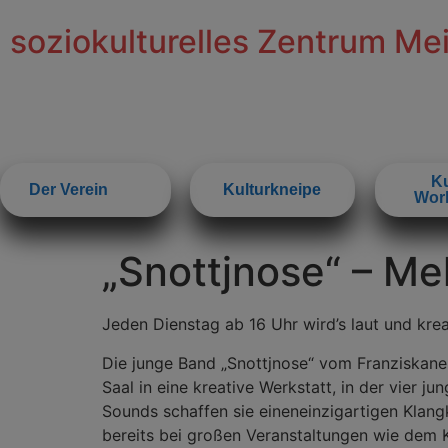
Inhalt
springen
soziokulturelles Zentrum Me
Ku
Der Verein
Kulturkneipe
Wor
„Snottjnose“ – Me
Jeden Dienstag ab 16 Uhr wird’s laut und krea
Die junge Band „Snottjnose“ vom Franziskane
Saal in eine kreative Werkstatt, in der vier j
Sounds schaffen sie einen
einzigartigen Klan
bereits bei großen Veranstaltungen wie dem 