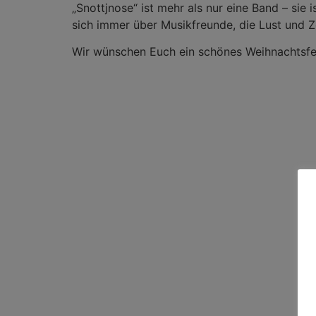
„Snottjnose“ ist mehr als nur eine Band – sie 
sich immer über Musikfreunde, die Lust und Z
Wir wünschen Euch ein schönes Weihnachtsfes