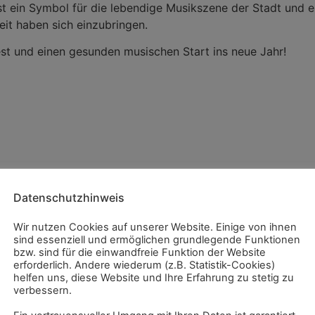
ist ein Symbol für die lebendige Musikszene der Stadt und ei
eit haben sich einzubringen.
t und einen gesunden musischen Start ins neue Jahr!
Datenschutzhinweis
Wir nutzen Cookies auf unserer Website. Einige von ihnen
sind essenziell und ermöglichen grundlegende Funktionen
bzw. sind für die einwandfreie Funktion der Website
erforderlich. Andere wiederum (z.B. Statistik-Cookies)
helfen uns, diese Website und Ihre Erfahrung zu stetig zu
verbessern.