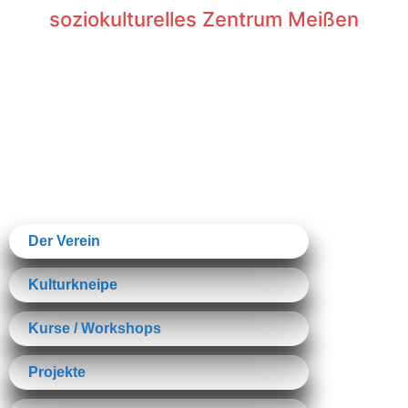
Inhalt
soziokulturelles Zentrum Meißen
springen
Der Verein
Kulturkneipe
Kurse / Workshops
Projekte