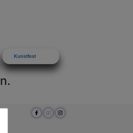
Kunstfest
n.
n.de