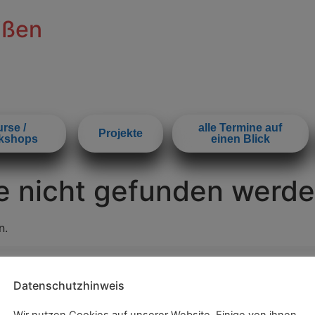
ißen
rse /
alle Termine auf
Projekte
kshops
einen Blick
e nicht gefunden werde
n.
+49 3521 78001 10
kultur@hafenstrasse-meisse
Datenschutzhinweis
Wir nutzen Cookies auf unserer Website. Einige von ihnen