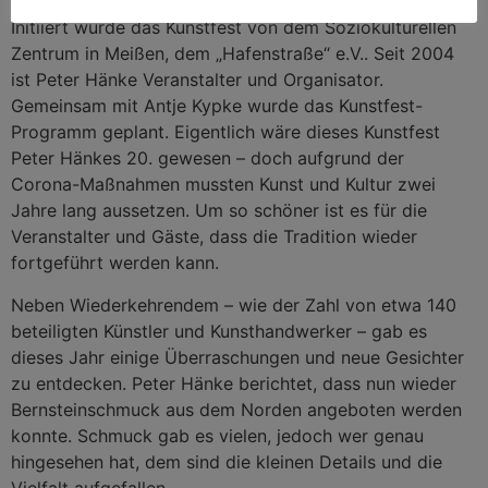
Initiiert wurde das Kunstfest von dem Soziokulturellen
Zentrum in Meißen, dem „Hafenstraße“ e.V.. Seit 2004
ist Peter Hänke Veranstalter und Organisator.
Gemeinsam mit Antje Kypke wurde das Kunstfest-
Programm geplant. Eigentlich wäre dieses Kunstfest
Peter Hänkes 20. gewesen – doch aufgrund der
Corona-Maßnahmen mussten Kunst und Kultur zwei
Jahre lang aussetzen. Um so schöner ist es für die
Veranstalter und Gäste, dass die Tradition wieder
fortgeführt werden kann.
Neben Wiederkehrendem – wie der Zahl von etwa 140
beteiligten Künstler und Kunsthandwerker – gab es
dieses Jahr einige Überraschungen und neue Gesichter
zu entdecken. Peter Hänke berichtet, dass nun wieder
Bernsteinschmuck aus dem Norden angeboten werden
konnte. Schmuck gab es vielen, jedoch wer genau
hingesehen hat, dem sind die kleinen Details und die
Vielfalt aufgefallen.