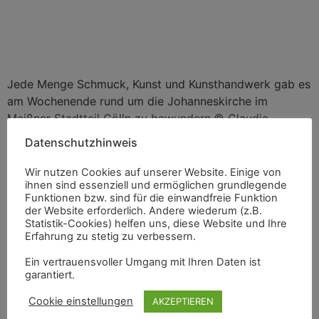
Jede Menge Schmuck, Kunst und Kunsthandwerk gab es
am Wochenende rund um die Johanneskirche im
Meißner Stadtteil Cölln zu bewundern.© Claudia
Hübschmann
Datenschutzhinweis
Von Clara Wieland
Wir nutzen Cookies auf unserer Website. Einige von
ihnen sind essenziell und ermöglichen grundlegende
Meißen.
Ein sonniges Wochenende war es nicht.
Funktionen bzw. sind für die einwandfreie Funktion
Trotzdem haben sich die Besucher aus Meißen und
der Website erforderlich. Andere wiederum (z.B.
Statistik-Cookies) helfen uns, diese Website und Ihre
Umgebung das Kunstfest im Stadtteil Cölln nicht
Erfahrung zu stetig zu verbessern.
entgehen lassen. Unter der Schirmherrschaft von
Oberbürgermeister Olaf Raschke, dieses Jahr vertreten
Ein vertrauensvoller Umgang mit Ihren Daten ist
garantiert.
durch den Bürgermeister Markus Renner, fand das
größte Kunstevent der Stadt auf der rechten Elbseite
Cookie einstellungen
AKZEPTIEREN
wieder statt – zum 18. Mal.