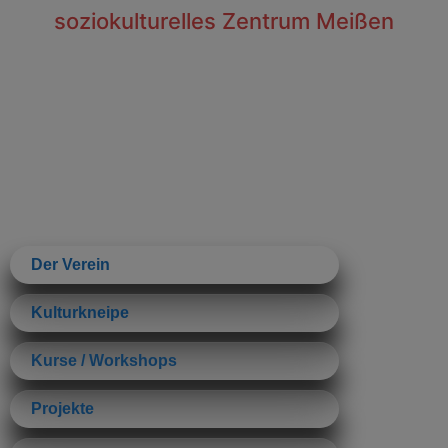
Inhalt
soziokulturelles Zentrum Meißen
springen
Der Verein
Kulturkneipe
Kurse / Workshops
Projekte